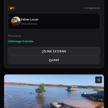
5
0
VENDIDOS
Valter Lucas
HÁ 56 DIAS
Goiânia
Entrega Gratuita
LINK EXTERNO
CHAT