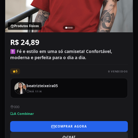
Produtos Físicos
R$ 24,89
✝️ Fé e estilo em uma só camiseta! Confortável,
moderna e perfeita para o dia a dia.
5
0
VENDIDOS
beatrizteixeira05
HÁ 11 H
000
A Combinar
COMPRAR AGORA
CHAT