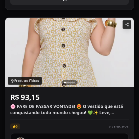
Produtos Físicos
R$ 93,15
🌸 PARE DE PASSAR VONTADE! 😍 O vestido que está
conquistando todo mundo chegou! 💚✨ Leve,
elegante e perfeito para você arrasar em qualquer
ocasião.
5
0
VENDIDOS