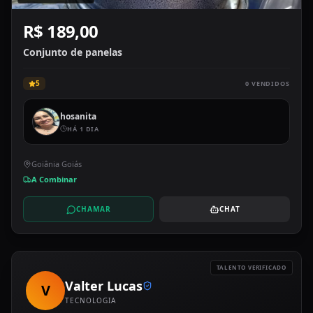
R$ 189,00
Conjunto de panelas
5
0
VENDIDOS
hosanita
HÁ 1 DIA
Goiânia Goiás
A Combinar
CHAMAR
CHAT
TALENTO VERIFICADO
Valter Lucas
V
TECNOLOGIA