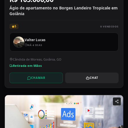
Ágio de apartamento no Borges Landeiro Tropicale em
Goiânia
5
0
VENDIDOS
Valter Lucas
HÁ 4 DIAS
Cândida de Moreas, Goiânia, GO
Retirada em Mãos
CHAMAR
CHAT