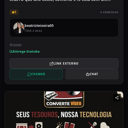
preço imperdível! 🙌 Garanta a sua antes que acabe! 🛒
✨
5
0
VENDIDOS
beatrizteixeira05
HÁ 2 DIAS
00000
Entrega Gratuita
LINK EXTERNO
CHAMAR
CHAT