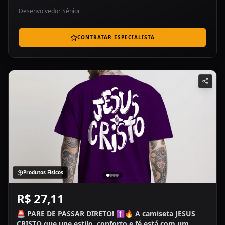
Desenvolvedor Sênior
CONTRATAR ESPECIALISTA
Produtos Físicos
R$ 27,11
🚨 PARE DE PASSAR DIRETO! ✝️🔥 A camiseta JESUS
CRISTO que une estilo, conforto e fé está com um