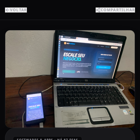
VOLTAR
COMPARTILHAR
SOFTWARES & APPS
•
HÁ 87 DIAS